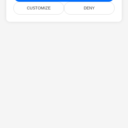
CUSTOMIZE
DENY
Hjem
Produkter
Nye Utgivelser
Priser
Dokumenter
Gratis Støtte