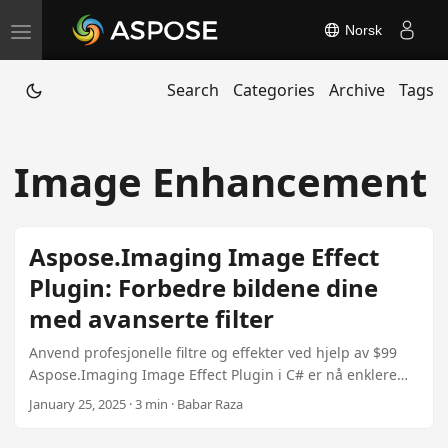
Norsk
T
o
Search
Categories
Archive
Tags
g
g
l
Image Enhancement
e
n
a
Aspose.Imaging Image Effect
v
Plugin: Forbedre bildene dine
i
med avanserte filter
g
a
Anvend profesjonelle filtre og effekter ved hjelp av $99
t
Aspose.Imaging Image Effect Plugin i C# er nå enklere
enn noensinne.Denne artikkelen guider deg gjennom å
i
January 25, 2025 · 3 min · Babar Raza
forbedre bilder programmatisk med filter som Gaussian
o
Blur og Grayscale.