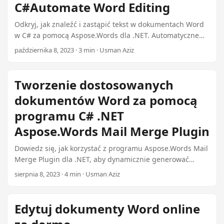
C#Automate Word Editing
Odkryj, jak znaleźć i zastąpić tekst w dokumentach Word
w C# za pomocą Aspose.Words dla .NET. Automatyczne
zastąpienie tekstu, wyszukiwanie oparte na regex i
października 8, 2023 · 3 min · Usman Aziz
programowe aktualizacje tekstu nagłówka / śladu.
Tworzenie dostosowanych
dokumentów Word za pomocą
programu C# .NET
Aspose.Words Mail Merge Plugin
Dowiedz się, jak korzystać z programu Aspose.Words Mail
Merge Plugin dla .NET, aby dynamicznie generować
dokumenty Word z szablonów za zaledwie $99
sierpnia 8, 2023 · 4 min · Usman Aziz
Edytuj dokumenty Word online