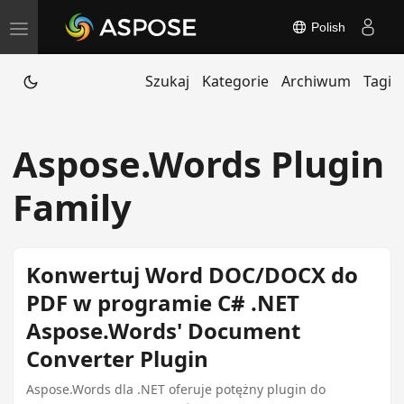
Polish
T
o
Szukaj
Kategorie
Archiwum
Tagi
g
g
l
Aspose.Words Plugin
e
n
Family
a
v
i
Konwertuj Word DOC/DOCX do
g
PDF w programie C# .NET
a
Aspose.Words' Document
t
Converter Plugin
i
o
Aspose.Words dla .NET oferuje potężny plugin do