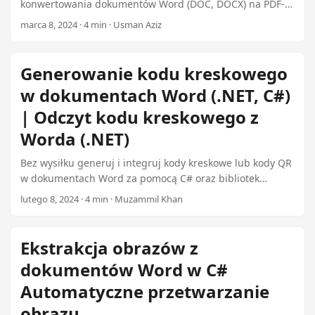
n
konwertowania dokumentów Word (DOC, DOCX) na PDF-y
z wysoką prędkością, wiernością i opcjami
marca 8, 2024 · 4 min · Usman Aziz
dostosowywania. Dowiedz się, jak wdrożyć
bezproblemową konwersję Word na PDF w swoich
aplikacjach .NET, korzystając z jednej z najlepszych
Generowanie kodu kreskowego
bibliotek C# do konwersji Word na PDF, umożliwiając
w dokumentach Word (.NET, C#)
niezawodną transformację dokumentów bez
zewnętrznych zależności za jedyne 99 dolarów.
| Odczyt kodu kreskowego z
Worda (.NET)
Bez wysiłku generuj i integruj kody kreskowe lub kody QR
w dokumentach Word za pomocą C# oraz bibliotek
Aspose.BarCode i Aspose.Words. Odkryj najlepszy wtyczkę
lutego 8, 2024 · 4 min · Muzammil Khan
.NET za 99 dolarów do integracji kodów kreskowych w
swoich aplikacjach.
Ekstrakcja obrazów z
dokumentów Word w C#
Automatyczne przetwarzanie
obrazu