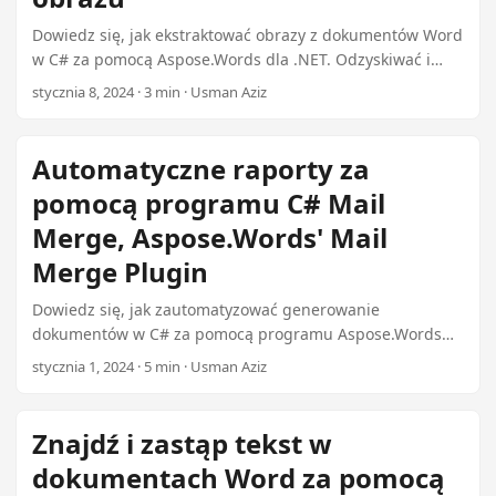
Dowiedz się, jak ekstraktować obrazy z dokumentów Word
w C# za pomocą Aspose.Words dla .NET. Odzyskiwać i
zapisać wbudowane obrazy (JPEG, PNG) z plików DOCX i
stycznia 8, 2024 · 3 min · Usman Aziz
DOC programicznie za pomocą tego potężnego .NET
Plugin.
Automatyczne raporty za
pomocą programu C# Mail
Merge, Aspose.Words' Mail
Merge Plugin
Dowiedz się, jak zautomatyzować generowanie
dokumentów w C# za pomocą programu Aspose.Words
Mail Merge.Od raportów do listów i faktur, zrównoważyć
stycznia 1, 2024 · 5 min · Usman Aziz
aplikacje .NET z dynamicznymi funkcjami Mail
Merge.Zacznij korzystać z .NET Plugin dzisiaj za zaledwie
99 dolarów.
Znajdź i zastąp tekst w
dokumentach Word za pomocą