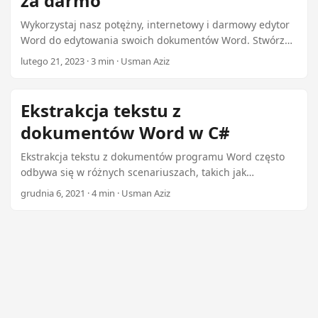
za darmo
Wykorzystaj nasz potężny, internetowy i darmowy edytor
Word do edytowania swoich dokumentów Word. Stwórz
nowy dokument od podstaw, korzystając z naszego
lutego 21, 2023 · 3 min · Usman Aziz
wtyczki .NET za 99 dolarów.
Ekstrakcja tekstu z
dokumentów Word w C#
Ekstrakcja tekstu z dokumentów programu Word często
odbywa się w różnych scenariuszach, takich jak
analizowanie tekstu, ekstrakcja określonych sekcji i
grudnia 6, 2021 · 4 min · Usman Aziz
połączenie ich w jeden dokument. W tym artykule
dowiesz się jak wyciągać tekst z dokumentów programu
Word w sposób programowany w C# za pomocą wtyczki
Aspose.