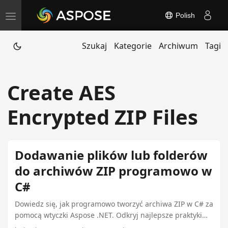
Polish
T
o
Szukaj
Kategorie
Archiwum
Tagi
g
g
l
Create AES
e
n
Encrypted ZIP Files
a
v
i
Dodawanie plików lub folderów
g
do archiwów ZIP programowo w
a
C#
t
i
Dowiedz się, jak programowo tworzyć archiwa ZIP w C# za
pomocą wtyczki Aspose .NET. Odkryj najlepsze praktyki
o
dotyczące obsługi dużych plików, zabezpieczania swoich