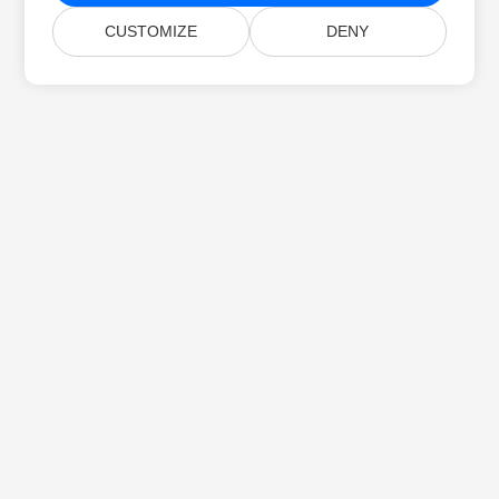
CUSTOMIZE
DENY
Strona Główna
Produkty
Nowe Wersje
Cennik
Dokumenty
Darmowe Wsparcie