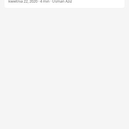
kwietnia 22, 2020 · 4 min · Usman Aziz
n
archiwów ZIP i optymalizacji swojego workflow z
funkcjami wtyczki .NET zaczynając od zaledwie 99
dolarów.