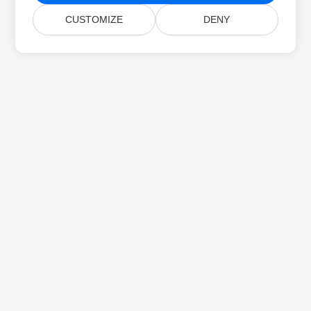
CUSTOMIZE
DENY
Strona Główna
Produkty
Nowe Wersje
Cennik
Dokumenty
Darmowe Wsparcie