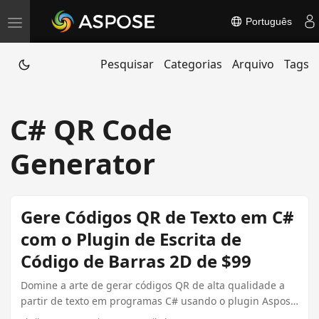
Português
T
o
Pesquisar
Categorias
Arquivo
Tags
g
g
l
C# QR Code
e
n
Generator
a
v
i
Gere Códigos QR de Texto em C#
g
com o Plugin de Escrita de
a
Código de Barras 2D de $99
t
i
Domine a arte de gerar códigos QR de alta qualidade a
partir de texto em programas C# usando o plugin Aspose
o
de $99. Este guia explora a integração da melhor