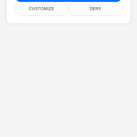
CUSTOMIZE
DENY
Início
Produtos
Novas Versões
Preços
Documentos
Suporte Gratuito