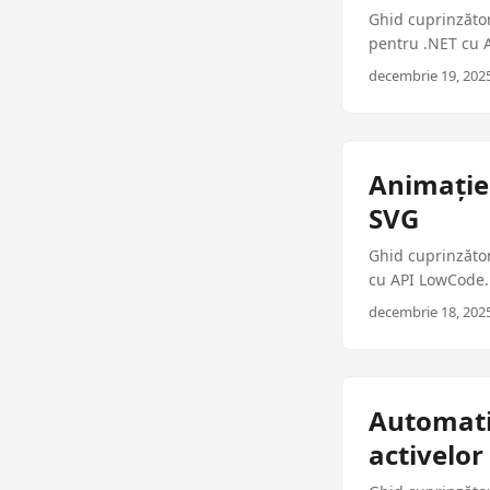
Ghid cuprinzător
pentru .NET cu A
de producție pen
decembrie 19, 2025
Animație 
SVG
Ghid cuprinzăto
cu API LowCode. 
pentru aplicațiil
decembrie 18, 2025
Automati
activelor