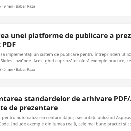
ucție pentru dezvoltatorii .NET.
 · 9 min · Babar Raza
ea unei platforme de publicare a prez
t PDF
să implementați un sistem de publicare pentru întreprinderi utili
.Slides.LowCode. Acest ghid cuprinzător oferă exemple practice, c
gata de producție pentru dezvoltatorii .NET.
 · 5 min · Babar Raza
tarea standardelor de arhivare PDF/
e de prezentare
 pentru automatizarea conformității și securității utilizând Aspose
ode. Include exemple din lumea reală, cele mai bune practici și c
 aplicațiile corporative.