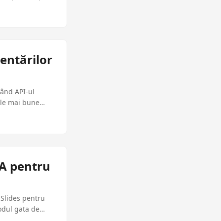
entărilor
zând API-ul
ele mai bune
A pentru
.Slides pentru
odul gata de