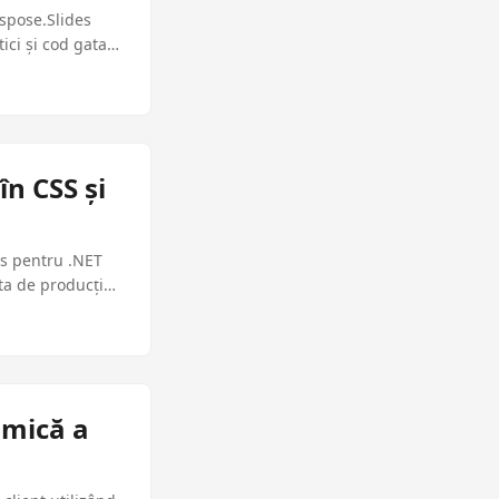
Aspose.Slides
ci și cod gata
n CSS și
es pentru .NET
ta de producție
amică a