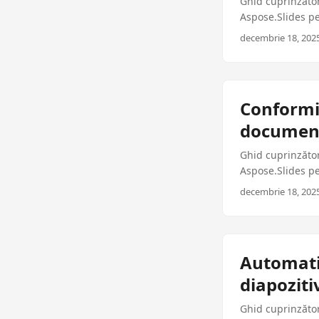
Ghid cuprinzător
Aspose.Slides p
practici și codul
decembrie 18, 2025
Conformi
document
Ghid cuprinzător
Aspose.Slides p
practici și cod g
decembrie 18, 2025
Automati
diapozit
Ghid cuprinzător