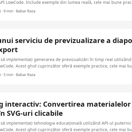
PI LowCode. Include exemple din lumea reală, cele mai bune practi
tru aplicațiile corporative.
 · 9 min · Babar Raza
nui serviciu de previzualizare a diapo
xport
să implementați generarea de previzualizări în timp real utilizând
wCode. Acest ghid cuprinzător oferă exemple practice, cele mai bun
ucție pentru dezvoltatorii .NET.
 · 5 min · Babar Raza
g interactiv: Convertirea materialelor
n SVG-uri clicabile
să implementați tehnologia educațională utilizând API-ul puternic
wCode. Acest ghid cuprinzător oferă exemple practice, cele mai bun