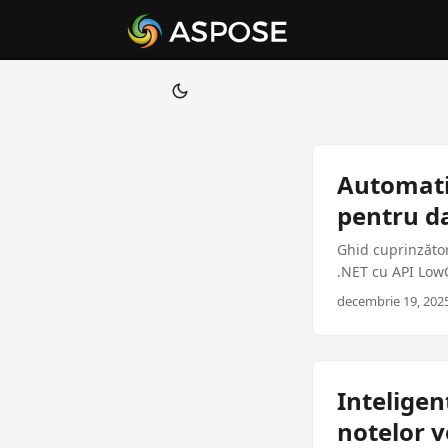
Automati
pentru dat
Ghid cuprinzător
.NET cu API LowC
producție pentru
decembrie 19, 2025
Inteligen
notelor v