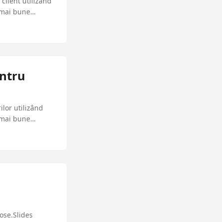
client utilizând
 mai bune
entru
lor utilizând
 mai bune
ose.Slides