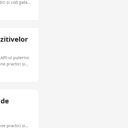
ci și cod gata
zitivelor
 API-ul puternic
e practici și
 de
e practici și