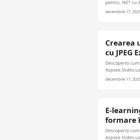
pentru .NET cu A
de producție pen
decembrie 17, 2025
Crearea u
cu JPEG E
Descoperiți cum 
Aspose.Slides.Lo
cod gata de prod
decembrie 17, 2025
E-learnin
formare î
Descoperiți cum 
Aspose.Slides.Lo