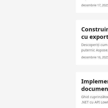
cod gata de prod
decembrie 17, 2025
Construir
cu expor
Descoperiți cum 
puternic Aspose
practici și cod 
decembrie 16, 2025
Implemen
document
Ghid cuprinzător
.NET cu API LowC
producție pentru