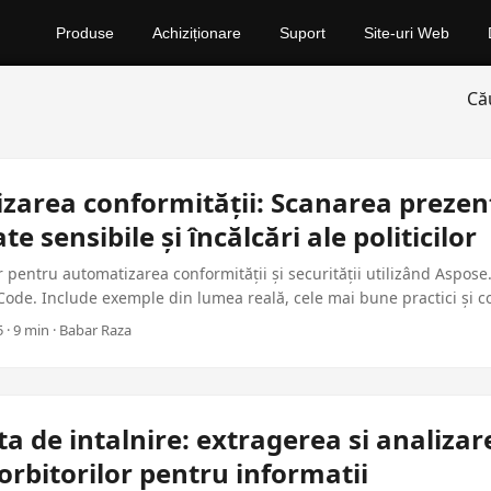
Produse
Achiziționare
Suport
Site-uri Web
Că
zarea conformității: Scanarea prezent
e sensibile și încălcări ale politicilor
 pentru automatizarea conformității și securității utilizând Aspose
ode. Include exemple din lumea reală, cele mai bune practici și c
 aplicațiile corporative.
 · 9 min · Babar Raza
ta de intalnire: extragerea si analizar
orbitorilor pentru informatii