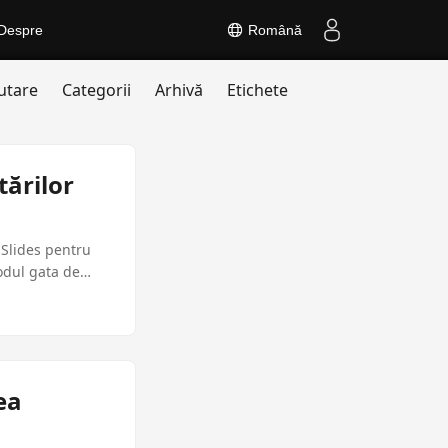
Despre
Română
utare
Categorii
Arhivă
Etichete
ărilor
.Slides pentru
odul gata de
ea