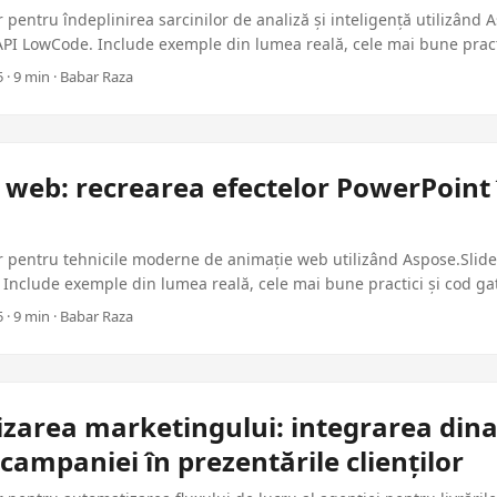
 pentru îndeplinirea sarcinilor de analiză și inteligență utilizând 
PI LowCode. Include exemple din lumea reală, cele mai bune practi
tru aplicațiile corporative.
 · 9 min · Babar Raza
web: recrearea efectelor PowerPoint î
r pentru tehnicile moderne de animație web utilizând Aspose.Slid
Include exemple din lumea reală, cele mai bune practici și cod ga
e corporative.
 · 9 min · Babar Raza
zarea marketingului: integrarea din
 campaniei în prezentările clienților