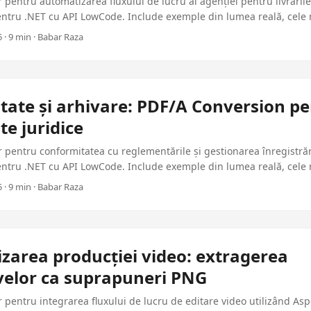
 pentru automatizarea fluxului de lucru al agenției pentru livrările 
entru .NET cu API LowCode. Include exemple din lumea reală, cele
 gata de producție pentru aplicațiile corporative.
 · 9 min · Babar Raza
tate și arhivare: PDF/A Conversion p
e juridice
 pentru conformitatea cu reglementările și gestionarea înregistrări
entru .NET cu API LowCode. Include exemple din lumea reală, cele
ata de producție pentru aplicațiile corporative.
 · 9 min · Babar Raza
zarea producției video: extragerea
ivelor ca suprapuneri PNG
 pentru integrarea fluxului de lucru de editare video utilizând Asp