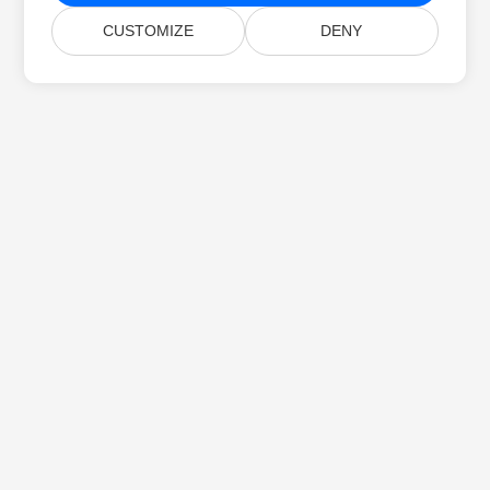
CUSTOMIZE
DENY
Acasă
Produse
Lansări Noi
Prețuri
Documente
Suport Gratuit