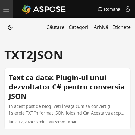
Română
T
o
Căutare
Categorii
Arhivă
Etichete
g
g
l
TXT2JSON
e
n
a
Text ca date: Plugin-ul unui
v
dezvoltator C# pentru conversia
i
JSON
g
a
În acest post de blog, veți învăța cum să convertiți
t
fișierele TXT în format JSON folosind C#. Acesta va acoperi
citirea fișierelor TXT, parsarea datelor și generarea
i
iunie 12, 2024 · 3 min · Muzammil Khan
rezultatelor JSON. Acest ghid este perfect pentru
o
dezvoltatorii care doresc să gestioneze datele text mai