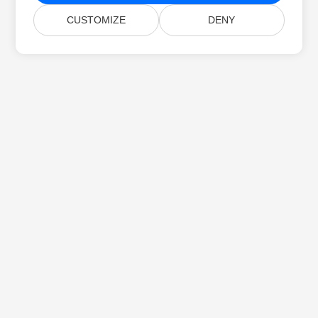
CUSTOMIZE
DENY
Acasă
Produse
Lansări Noi
Prețuri
Documente
Suport Gratuit