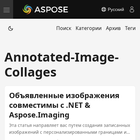
Русский
T
o
Поиск
Категории
Архив
Теги
g
g
l
Annotated-Image-
e
n
Collages
a
v
i
Объявленные изображения
g
совместимы с .NET &
a
Aspose.Imaging
t
i
Эта статья направляет вас путем создания записанных
изображений с персонализированными границами и
o
этикетами с помощью Aspose.Imaging для .NET.