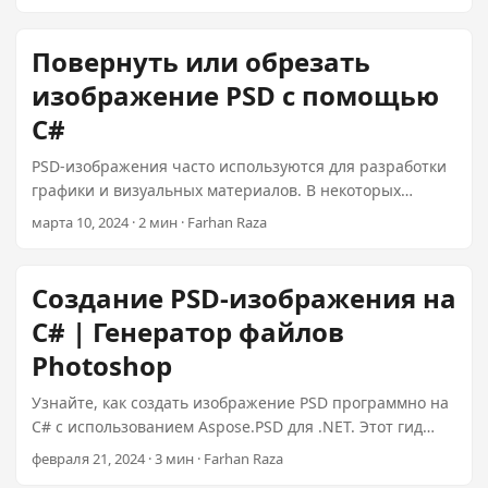
и защищенные PDF-документы всего за 99 долларов.
n
Настраивайте лотки для бумаги и контролируйте статус
печати с помощью качественных изображений.
Повернуть или обрезать
изображение PSD с помощью
C#
PSD-изображения часто используются для разработки
графики и визуальных материалов. В некоторых
случаях вам может понадобиться обрезать или
марта 10, 2024 · 2 мин · Farhan Raza
повернуть PSD-изображение для различных
эстетических требований. В этой статье вы узнаете,
как обрезать или повернуть PSD-изображение с
Создание PSD-изображения на
помощью C# с использованием плагина .NET всего за
C# | Генератор файлов
99 долларов.
Photoshop
Узнайте, как создать изображение PSD программно на
C# с использованием Aspose.PSD для .NET. Этот гид
предоставляет пошаговый подход к созданию файлов
февраля 21, 2024 · 3 мин · Farhan Raza
Photoshop (PSD) без Photoshop, используя мощный