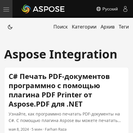
Русский
T
o
Поиск
Категории
Архив
Теги
g
g
l
Aspose Integration
e
n
a
C# Печать PDF-документов
v
программно с помощью
i
плагина PDF Printer от
g
a
Aspose.PDF для .NET
t
Узнайте, как программно печатать PDF-документы на
i
C#. С помощью плагина Aspose вы можете печатать
o
один или несколько PDF-файлов, конкретные страницы
мая 8, 2024 · 5 мин · Farhan Raza