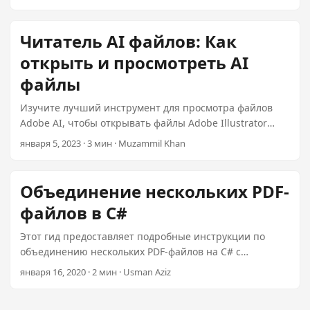
библиотеку C# для рендеринга LaTeX, включая то, как
отображать уравнения LaTeX в приложениях C#
WinForms и WPF с использованием плагина Aspose,
Читатель AI файлов: Как
цена которого составляет 99 долларов.
открыть и просмотреть AI
файлы
Изучите лучший инструмент для просмотра файлов
Adobe AI, чтобы открывать файлы Adobe Illustrator
онлайн. Используйте плагин Aspose за $99 для .NET,
января 5, 2023 · 3 мин · Muzammil Khan
чтобы просматривать файлы AI без Illustrator.
Объединение нескольких PDF-
файлов в C#
Этот гид предоставляет подробные инструкции по
объединению нескольких PDF-файлов на C# с
использованием Aspose.PDF для .NET. Узнайте, как
января 16, 2020 · 2 мин · Usman Aziz
работать с потоками файлов, определенными
диапазонами страниц и многим другим с помощью