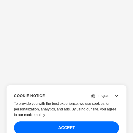
оптимизированных решений, используя .NET Plugin
всего за 99 долларов, с поддержкой рендеринга LaTeX
и высококачественными выходными данными.
COOKIE NOTICE
To provide you with the best experience, we use cookies for
personalization, analytics, and ads. By using our site, you agree
to
our cookie policy
.
ACCEPT