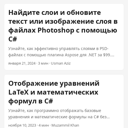
плагин Aspose для высокопроизводительного
редактирования PSD всего за 99 долларов.
Найдите слои и обновите
текст или изображение слоя в
файлах Photoshop с помощью
C#
Узнайте, как эффективно управлять слоями в PSD-
файлах с помощью плагина Aspose для .NET за $99.
Этот гид позволяет вам бесшовно обновлять текст и
января 21, 2024 · 3 мин · Usman Aziz
изображения для получения высококачественных
результатов.
Отображение уравнений
LaTeX и математических
формул в C#
Узнайте, как программно отображать базовые
уравнения и математические формулы на C# без
использования LaTeX. Эта статья охватывает лучшую
ноября 10, 2023 · 4 мин · Muzammil Khan