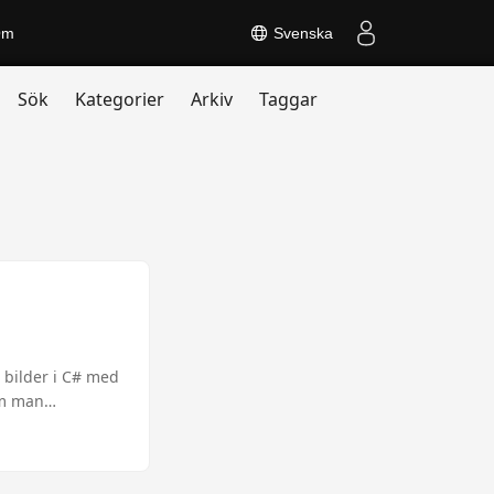
Om
Svenska
Sök
Kategorier
Arkiv
Taggar
 bilder i C# med
om man
rade funktioner.