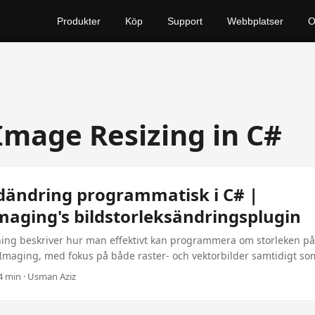
Produkter
Köp
Support
Webbplatser
Image Resizing in C#
ldändring programmatisk i C# |
maging's bildstorleksändringsplugin
ng beskriver hur man effektivt kan programmera om storleken på
.Imaging, med fokus på både raster- och vektorbilder samtidigt s
örhållanden och bildkvalitet. Utforska $99 .NET-pluginet för avance
 4 min · Usman Aziz