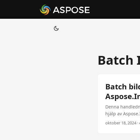
Batch 
Batch bi
Aspose.I
Denna handledni
hjälp av Aspose
bibehåller bildf
oktober 18, 2024 ·