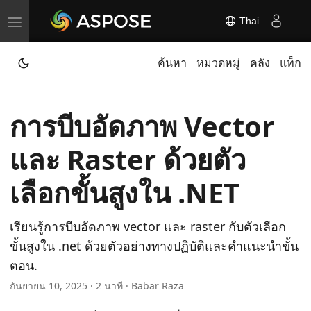
Thai
T
o
ค้นหา
หมวดหมู่
คลัง
แท็ก
g
g
l
การบีบอัดภาพ Vector
e
n
และ Raster ด้วยตัว
a
v
เลือกขั้นสูงใน .NET
i
g
เรียนรู้การบีบอัดภาพ vector และ raster กับตัวเลือก
a
ขั้นสูงใน .net ด้วยตัวอย่างทางปฏิบัติและคําแนะนําขั้น
t
ตอน.
i
กันยายน 10, 2025 · 2 นาที · Babar Raza
o