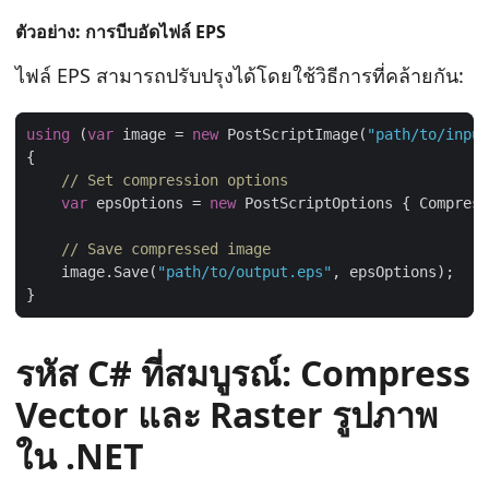
ตัวอย่าง: การบีบอัดไฟล์ EPS
ไฟล์ EPS สามารถปรับปรุงได้โดยใช้วิธีการที่คล้ายกัน:
using
 (
var
 image = 
new
 PostScriptImage(
"path/to/input
// Set compression options
var
 epsOptions = 
new
 PostScriptOptions { Compress
// Save compressed image
    image.Save(
"path/to/output.eps"
รหัส C# ที่สมบูรณ์: Compress
Vector และ Raster รูปภาพ
ใน .NET