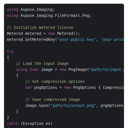
using
using
// Initialize metered license
Metered metered = 
new
metered.SetMeteredKey(
"your-public-key"
, 
"your-privat
try
// Load the input image
using
 (
var
 image = 
new
 PngImage(
"path/to/input.pn
// Set compression options
var
 pngOptions = 
new
 PngOptions { Compression
// Save compressed image
        image.Save(
"path/to/output.png"
catch