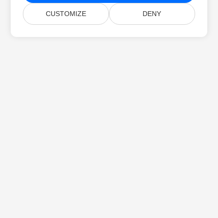
CUSTOMIZE
DENY
บ้าน
สินค้า
รุ่นใหม่
การตั้งราคา
เอกสาร
การสนับสนุนฟรี