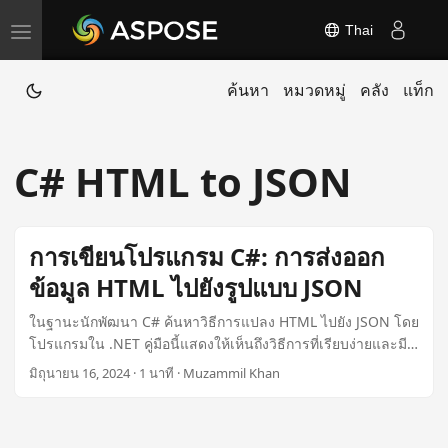
Thai
T
o
ค้นหา
หมวดหมู่
คลัง
แท็ก
g
g
l
C# HTML to JSON
e
n
a
การเขียนโปรแกรม C#: การส่งออก
v
ข้อมูล HTML ไปยังรูปแบบ JSON
i
g
ในฐานะนักพัฒนา C# ค้นหาวิธีการแปลง HTML ไปยัง JSON โดย
a
โปรแกรมใน .NET คู่มือนี้แสดงให้เห็นถึงวิธีการที่เรียบง่ายและมี
ประสิทธิภาพในการส่งออกข้อมูล HTML ไปยัง JSON โดยใช้ C#.
t
มิถุนายน 16, 2024 · 1 นาที · Muzammil Khan
i
o