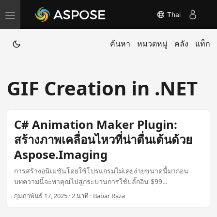
Thai
T
o
ค้นหา
หมวดหมู่
คลัง
แท็ก
g
g
l
GIF Creation in .NET
e
n
a
C# Animation Maker Plugin:
v
สร้างภาพเคลื่อนไหวที่น่าตื่นเต้นด้วย
i
Aspose.Imaging
g
a
การสร้างอนิเมชันโดยใช้โปรแกรมไม่เคยง่ายขนาดนี้มาก่อน
t
บทความนี้จะพาคุณไปสู่กระบวนการใช้ปลั๊กอิน $99
Aspose.Imaging Animation Maker เพื่อสร้าง GIF อนิเมชัน
i
กุมภาพันธ์ 17, 2025 · 2 นาที · Babar Raza
คุณภาพสูงใน C# พร้อมกับสำรวจความสามารถในการรู้จำตัว
o
อักษร (OCR) และการแปลงเอกสาร.