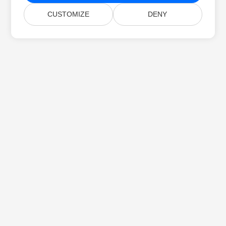
CUSTOMIZE
DENY
บ้าน
สินค้า
รุ่นใหม่
การตั้งราคา
เอกสาร
การสนับสนุนฟรี