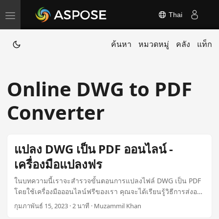
Thai
T
o
ค้นหา
หมวดหมู่
คลัง
แท็ก
g
g
l
Online DWG to PDF
e
n
Converter
a
v
i
แปลง DWG เป็น PDF ออนไลน์ -
g
เครื่องมือแปลงฟร
a
t
ในบทความนี้เราจะสำรวจขั้นตอนการแปลงไฟล์ DWG เป็น PDF
โดยใช้เครื่องมือออนไลน์ฟรีของเรา คุณจะได้เรียนรู้วิธีการส่งออก
i
ภาพวาด CAD ของคุณเป็นรูปแบบ PDF ออนไลน์หรือพัฒนา
กุมภาพันธ์ 15, 2023 · 2 นาที · Muzammil Khan
o
โปรแกรมแปลงของคุณเองโดยใช้ Aspose Plugin สำหรับ .NET