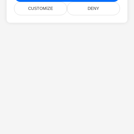
CUSTOMIZE
DENY
Ana Sayfa
Ürünler
Yeni Sürümler
Fiyatlandırma
Belgeler
Ücretsiz Destek