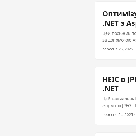
якість, забезп
анімаційних GIF
Оптимізу
Маленькі файли
.NET з A
відповідність. 
допомогою Aspo
Цей посібник по
розміру файлу з
за допомогою A
зображення висо
вересня 25, 2025 · 
HEIC в J
.NET
Цей навчальний
формати JPEG і
сумісність та у
вересня 24, 2025 · 