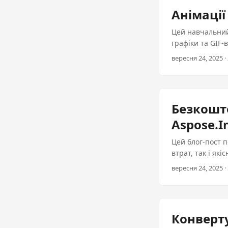
Анімації
Цей навчальний
графіки та GIF-
панелей та звіті
вересня 24, 2025 · 
Безкошто
Aspose.I
Цей блог-пост п
втрат, так і як
пожертвування я
вересня 24, 2025 · 
Конверту