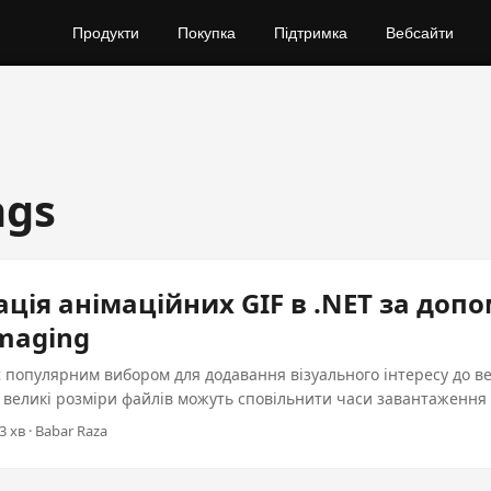
Продукти
Покупка
Підтримка
Вебсайти
ngs
ція анімаційних GIF в .NET за доп
maging
є популярним вибором для додавання візуального інтересу до ве
, великі розміри файлів можуть сповільнити часи завантаження 
від користувача. Ця стаття буде направляти вас через оптиміз
3 хв · Babar Raza
ГIF з використанням потужної бібліотеки Aspose.Imaging в C#.
кроком уроку, ви дізнаєтеся, як зменшити розмір файлу без ком