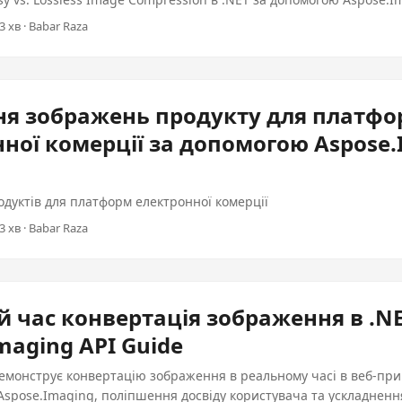
3 хв · Babar Raza
ня зображень продукту для платф
ної комерції за допомогою Aspose.
дуктів для платформ електронної комерції
3 хв · Babar Raza
 час конвертація зображення в .NE
maging API Guide
демонструє конвертацію зображення в реальному часі в веб-при
Aspose.Imaging, поліпшення досвіду користувача та ускладненн