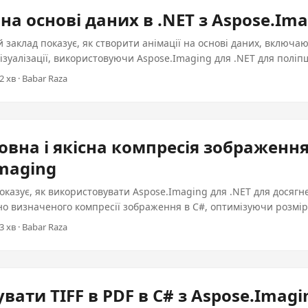
 на основі даних в .NET з Aspose.Im
 заклад показує, як створити анімації на основі даних, включа
візуалізації, використовуючи Aspose.Imaging для .NET для пол
в.
2 хв · Babar Raza
вна і якісна компресія зображення 
maging
оказує, як використовувати Aspose.Imaging для .NET для досягн
існо визначеного компресії зображення в C#, оптимізуючи розмір
кості там, де непотрібне.
3 хв · Babar Raza
вати TIFF в PDF в C# з Aspose.Imagi