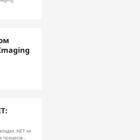
орм
Imaging
T:
кладах .NET за
я процесів