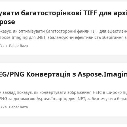
ечити швидше часу зарядки і кращу продуктивність. Введення О
 є ключовим для поліпшення досвіду користувача на веб-сайтах 
вати багатосторінкові TIFF для арх
 завантажуються швидше, зменшують затримку і покращують 
spose
Ця стаття пройде вам через процес оптимізування анимированих
se.Imaging в .NET, забезпечуючи всебічне рішення, яке збалан
казує, як оптимізувати багатосторонні файли TIFF для ефективн
 збереженням якості. ...
spose.Imaging для .NET, збалансуючи ефективність зберігання 
кої якості.
3 хв · Babar Raza
PEG/PNG Конвертація з Aspose.Imagi
 заклад показує, як конвертувати зображення HEIC в широко п
 PNG за допомогою Aspose.Imaging для .NET, забезпечуючи біл
складнені робочі потоки.
3 хв · Babar Raza