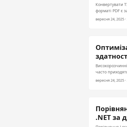
Конвертувати TI
форматі PDF є з
документами аб
вересня 24, 2025 · 
через процес к
функції, надані
сумісність: PD
Документальне з
Оптиміза
Підвищена безп
здатност
документи були
з конвертації T
Високорозчинні
часто приходят
сторінки і збіл
вересня 24, 2025 · 
Оптимізуючи ви
збалансувати я
всіх пристроях.
зменшення розм
Порівнян
веб-прикладів, 
.NET за 
нижчих витрат н
Порівняння Loss