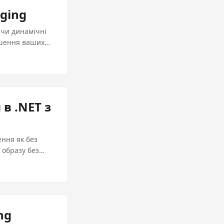
aging
ючи динамічні
іпшення ваших
в .NET з
ення як без
 образу без
ng