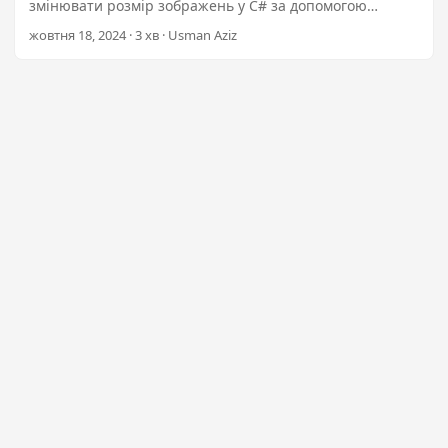
n
змінювати розмір зображень у C# за допомогою
Aspose.Imaging, зосереджуючи увагу як на растрових,
жовтня 18, 2024 · 3 хв · Usman Aziz
так і на векторних зображеннях, зберігаючи
співвідношення сторін та якість зображення.
Досліджуйте плагін .NET за $99 для розширених
функцій.