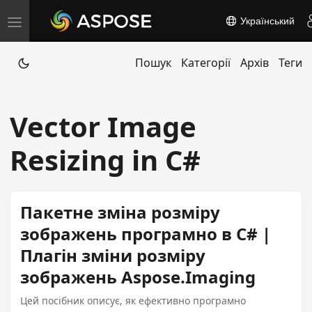
Український
T
o
Пошук
Категорії
Архів
Теги
g
g
l
Vector Image
e
n
Resizing in C#
a
v
i
Пакетне зміна розміру
g
зображень програмно в C# |
a
Плагін зміни розміру
t
зображень Aspose.Imaging
i
o
Цей посібник описує, як ефективно програмно