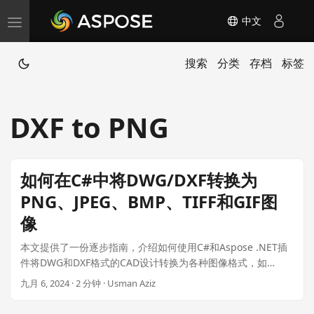
中文
T
o
搜索
分类
存档
标签
g
g
l
DXF to PNG
e
n
a
如何在C#中将DWG/DXF转换为
v
PNG、JPEG、BMP、TIFF和GIF图
i
像
g
a
本文提供了一份逐步指南，介绍如何使用C#和Aspose .NET插
t
件将DWG和DXF格式的CAD设计转换为各种图像格式，如
PNG、JPEG、BMP、TIFF和GIF，起价仅为99美元.
i
九月 6, 2024 · 2 分钟 · Usman Aziz
o