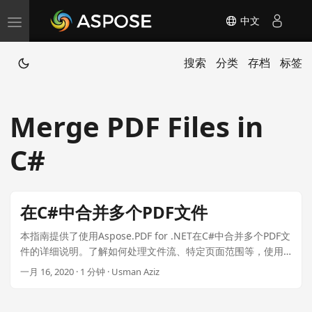
中文
T
o
搜索
分类
存档
标签
g
g
l
Merge PDF Files in
e
n
C#
a
v
i
在C#中合并多个PDF文件
g
本指南提供了使用Aspose.PDF for .NET在C#中合并多个PDF文
a
件的详细说明。了解如何处理文件流、特定页面范围等，使用
t
仅需99美元的.NET插件优化解决方案，具有LaTeX渲染和高质
一月 16, 2020 · 1 分钟 · Usman Aziz
i
量输出.
o