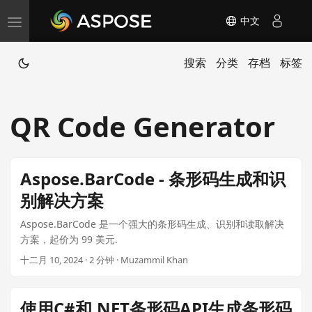
中文
T
o
搜索
分类
存档
标签
g
g
l
QR Code Generator
e
n
a
Aspose.BarCode - 条形码生成和识
v
别解决方案
i
g
Aspose.BarCode 是一个强大的条形码生成、识别和读取解决
a
方案，起价为 99 美元.
t
十二月 10, 2024 · 2 分钟 · Muzammil Khan
i
o
使用C#和.NET条形码API生成条形码